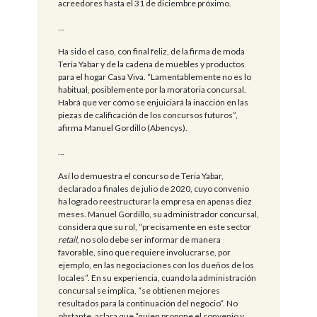
acreedores hasta el 31 de diciembre próximo.
...
Ha sido el caso, con final feliz, de la firma de moda
Teria Yabar y de la cadena de muebles y productos
para el hogar Casa Viva. “Lamentablemente no es lo
habitual, posiblemente por la moratoria concursal.
Habrá que ver cómo se enjuiciará la inacción en las
piezas de calificación de los concursos futuros”,
afirma Manuel Gordillo (Abencys).
...
Así lo demuestra el concurso de Teria Yabar,
declarado a finales de julio de 2020, cuyo convenio
ha logrado reestructurar la empresa en apenas diez
meses. Manuel Gordillo, su administrador concursal,
considera que su rol, “precisamente en este sector
retail
, no solo debe ser informar de manera
favorable, sino que requiere involucrarse, por
ejemplo, en las negociaciones con los dueños de los
locales”. En su experiencia, cuando la administración
concursal se implica, “se obtienen mejores
resultados para la continuación del negocio”. No
obstante, aclara que “quien propone el convenio y