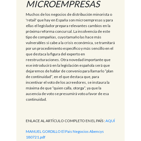
MICROEMPRESAS
Muchos de los negocios de distribución minorista o
'retail' que hay en España son microempresas y para
ellas el legislador prepara relevantes cambios en la
próxima reforma concursal. La insolvencia de este
tipo de compañías, cuyo tamaño las hace más
vulnerables si cabe a la crisis económica, se tramitará
por un procedimiento específico y más sencillo en el
que destaca la figura del experto en
reestructuraciones. Otra novedad importante que
ese introducirá en la legislación española será que
dejaremos de hablar de convenio para llamarlo “plan
de continuidad”, en el que destaca que, para
incentivar el voto de los acreedores, se instaura la
máxima de que “quien calla, otorga”, ya que la
ausencia de voto se presumirá voto a favor de esa
continuidad.
ENLACE AL ARTÍCULO COMPLETO EN EL PAÍS :
AQUÍ
MANUEL GORDILLO El Pais Negocios Abencys
180721.pdf