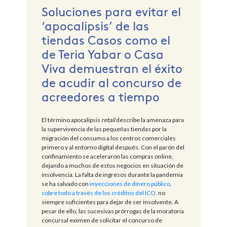
Soluciones para evitar el
‘apocalipsis’ de las
tiendas Casos como el
de Teria Yabar o Casa
Viva demuestran el éxito
de acudir al concurso de
acreedores a tiempo
El término apocalipsis
retail
describe la amenaza para
la supervivencia de las pequeñas tiendas por la
migración del consumo a los centros comerciales
primero y al entorno digital después. Con el parón del
confinamiento se aceleraron las compras online,
dejando a muchos de estos negocios en situación de
insolvencia. La falta de ingresos durante la pandemia
se ha salvado con
inyecciones de dinero público,
sobre todo a través de los créditos del ICO,
no
siempre suficientes para dejar de ser insolvente. A
pesar de ello, las sucesivas prórrogas de la moratoria
concursal eximen de solicitar el concurso de