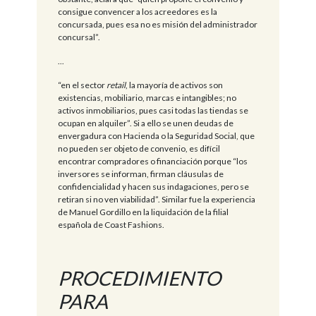
consigue convencer a los acreedores es la
concursada, pues esa no es misión del administrador
concursal”.
...
“en el sector
retail
, la mayoría de activos son
existencias, mobiliario, marcas e intangibles; no
activos inmobiliarios, pues casi todas las tiendas se
ocupan en alquiler”. Si a ello se unen deudas de
envergadura con Hacienda o la Seguridad Social, que
no pueden ser objeto de convenio, es difícil
encontrar compradores o financiación porque “los
inversores se informan, firman cláusulas de
confidencialidad y hacen sus indagaciones, pero se
retiran si no ven viabilidad”. Similar fue la experiencia
de Manuel Gordillo en la liquidación de la filial
española de Coast Fashions.
PROCEDIMIENTO
PARA