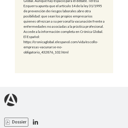
Global. Aunque hay espacio para el debate. Teresa
Ezquerra apunta que el artículo 14 de la ley 31/1995
de prevención de riesgos laborales abre otra
posibilidad: que sean los propios empresarios
quienes ofrezcan a su personal la vacunación frente a
enfermedades no asociadas a la práctica profesional.
Accede a la información completa en Crónica Global.
El Español:
https://cronicaglobal.elespanol.com/vida/escollo-
empresas-vacunarse-no-
obligatorio_432876_102.html
Dossier