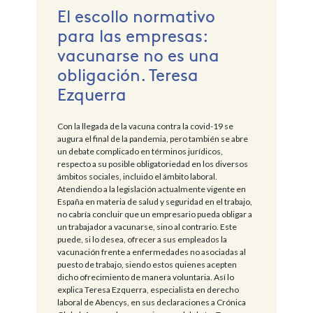
El escollo normativo
para las empresas:
vacunarse no es una
obligación. Teresa
Ezquerra
Con la llegada de la vacuna contra la covid-19 se
augura el final de la pandemia, pero también se abre
un debate complicado en términos jurídicos,
respecto a su posible obligatoriedad en los diversos
ámbitos sociales, incluido el ámbito laboral.
Atendiendo a la legislación actualmente vigente en
España en materia de salud y seguridad en el trabajo,
no cabría concluir que un empresario pueda obligar a
un trabajador a vacunarse, sino al contrario. Este
puede, si lo desea, ofrecer a sus empleados la
vacunación frente a enfermedades no asociadas al
puesto de trabajo, siendo estos quienes acepten
dicho ofrecimiento de manera voluntaria. Así lo
explica Teresa Ezquerra, especialista en derecho
laboral de Abencys, en sus declaraciones a Crónica