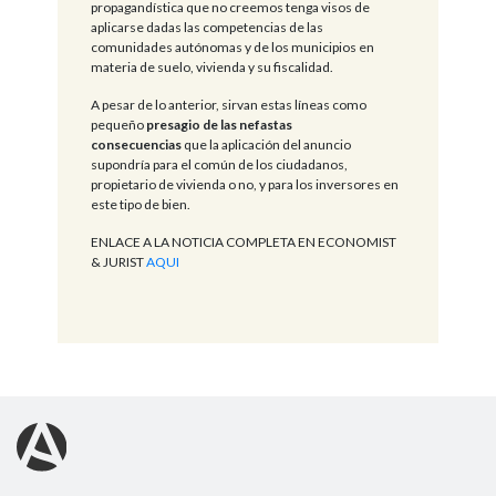
propagandística que no creemos tenga visos de
aplicarse dadas las competencias de las
comunidades autónomas y de los municipios en
materia de suelo, vivienda y su fiscalidad.
A pesar de lo anterior, sirvan estas líneas como
pequeño
presagio de las nefastas
consecuencias
que la aplicación del anuncio
supondría para el común de los ciudadanos,
propietario de vivienda o no, y para los inversores en
este tipo de bien.
ENLACE A LA NOTICIA COMPLETA EN ECONOMIST
& JURIST
AQUI