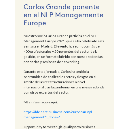
Carlos Grande ponente
en el NLP Managemente
Europe
Nuestro socio Carlos Grande participa en el NPL
Management Europe 2021, que se ha celebrado esta
semana en Madrid. El evento ha reunido a más de
400 profesionales y 50 ponentes del sector de la
gestión, en un formato híbrido con mesas redondas,
ponencias y sesiones de networking.
Durante estas jornadas, Carlos ha tenido la
oportunidad de analizar los retos y riesgos en el
ámbito de las reestructuraciones a nivel
internacional tras la pandemia, en una mesa redonda
con otros expertos del sector.
Más información aquí:
https://ddc.debt-business.com/european-npl-
management?r_done=1
Opportunity to meet high-quality new business