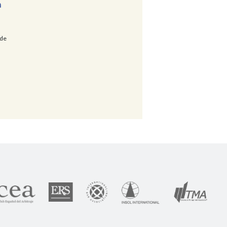
n
 de