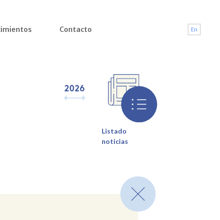
imientos
Contacto
En
2026
2025
2024
2023
2022
2021
2
Listado
noticias