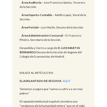
Área Auditoria –
Jose Francisco Santos, Tesorero
de la Sección.
Área Experto Contable
– Adolfo Lopez, Vocal de la
Sección
.
Área Pericial –
Luis Martin, Decano de la Sección.
Área Administración Concursal –
D. Francisco
Piñeiro, Secretario de la Sección.
Despedida y Cierre a cargo de
D. LUIS MARTIN
BERNARDO
Decano de la Sección de Segovia del
Colegio de Economistas de Madrid.
ENLACE AL ARTÍCULO EN:
EL ADELANTADO DE SEGOVIA
-
AQUÍ
Tamames asegura que “vamos a sufrir y a ser más
pobres”
El reputado intelectual español considera una
“vergüenza de la humanidad entera” que en el siglo