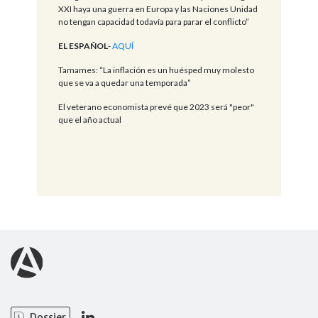
XXI haya una guerra en Europa y las Naciones Unidad
no tengan capacidad todavía para parar el conflicto”
EL ESPAÑOL
-
AQUÍ
Tamames: “La inflación es un huésped muy molesto
que se va a quedar una temporada”
El veterano economista prevé que 2023 será "peor"
que el año actual
Dossier