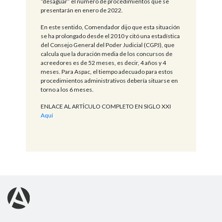
“desaguar” el número de procedimientos que se
presentarán en enero de 2022.
En este sentido, Comendador dijo que esta situación
se ha prolongado desde el 2010 y citó una estadística
del Consejo General del Poder Judicial (CGPJ), que
calcula que la duración media de los concursos de
acreedores es de 52 meses, es decir, 4 años y 4
meses. Para Aspac, el tiempo adecuado para estos
procedimientos administrativos debería situarse en
torno a los 6 meses.
ENLACE AL ARTÍCULO COMPLETO EN SIGLO XXI
Aquí