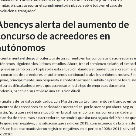
amitación, para asegurar el cumplimiento de plazos, sobre todo en el caso de
volución al trabajador”.
Abencys alerta del aumento de
concurso de acreedores en
autónomos
cientemente el despacho alertaba de un aumento en los concursos de acreedores 
tónomos, siguiendo los últimos estudios. Ahora, tras el comienzo del año, el despac
 prevé un cambio a corto plazo de esta situación, dando a entender que el crecimien
 concursos de acreedores en autónomos continuará al alza los próximos meses. Est
pone, principalmente, una respuesta al contexto actual de subida de precios los cuale
nto a las dificultades previas que atravesaron este tipo de empresas durante la
ndemia, hacen de su actividad una situación difícil.
l análisis de los datos publicados, Luis Martín descarta un aumento vertiginoso en lo
ncursos de acreedores de sociedades mercantiles, por lo menos por ahora. Según
rtín, “para que se dé una situación en la cual nos encontremos con una verdadera
alancha de concursos de acreedores, se tendría que dar una bajada del PIB hasta qu
te quede en negativo, una situación que se dio en 2013, consecuencia de la crisis de
08, en la que se mantuvieron registros negativos en el periodo 2008 a 2011, salvo el
o 2010”.