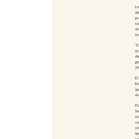
Lo
ob
pr
so
ef
in
“E
ac
de
ge
3%
El
Ma
qu
al
Po
Se
no
su
se
ej
re