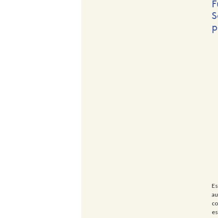
F
S
p
Es
au
co
es