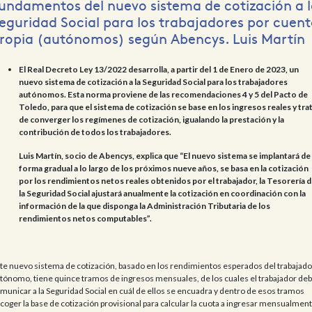
undamentos del nuevo sistema de cotización a l
eguridad Social para los trabajadores por cuent
ropia (autónomos) según Abencys. Luis Martín
El Real Decreto Ley 13/2022 desarrolla, a partir del 1 de Enero de 2023, un
nuevo sistema de cotización a la Seguridad Social para los trabajadores
autónomos. Esta norma proviene de las recomendaciones 4 y 5 del Pacto de
Toledo, para que el sistema de cotización se base en los ingresos reales y tra
de converger los regímenes de cotización, igualando la prestación y la
contribución de todos los trabajadores.
Luis Martín, socio de Abencys, explica que “El nuevo sistema se implantará de
forma gradual a lo largo de los próximos nueve años, se basa en la cotización
por los rendimientos netos reales obtenidos por el trabajador, la Tesorería 
la Seguridad Social ajustará anualmente la cotización en coordinación con la
información de la que disponga la Administración Tributaria de los
rendimientos netos computables”.
te nuevo sistema de cotización, basado en los rendimientos esperados del trabajado
tónomo, tiene quince tramos de ingresos mensuales, de los cuales el trabajador de
municar a la Seguridad Social en cuál de ellos se encuadra y dentro de esos tramos
coger la base de cotización provisional para calcular la cuota a ingresar mensualment