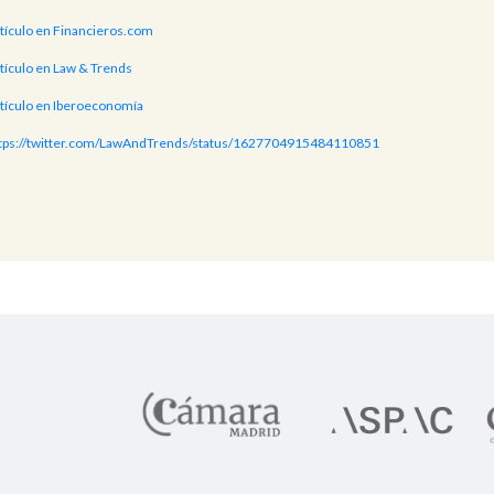
tículo en Financieros.com
tículo en Law & Trends
tículo en Iberoeconomía
tps://twitter.com/LawAndTrends/status/1627704915484110851