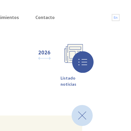
imientos
Contacto
En
2026
2025
2024
2023
2022
2021
2
Listado
noticias