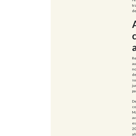
tr
de
Re
au
no
de
su
ju
pa
De
co
Ma
av
es
20
añ