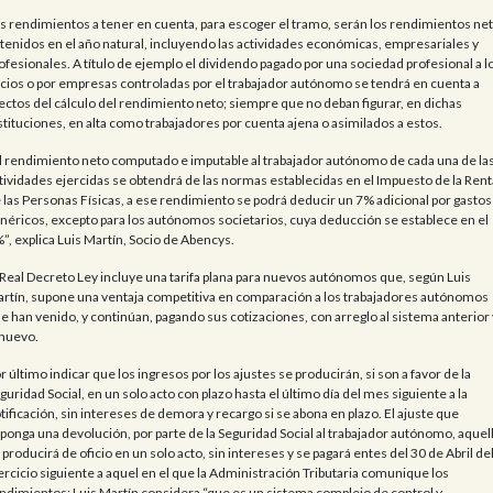
s rendimientos a tener en cuenta, para escoger el tramo, serán los rendimientos ne
tenidos en el año natural, incluyendo las actividades económicas, empresariales y
ofesionales. A título de ejemplo el dividendo pagado por una sociedad profesional a l
cios o por empresas controladas por el trabajador autónomo se tendrá en cuenta a
ectos del cálculo del rendimiento neto; siempre que no deban figurar, en dichas
stituciones, en alta como trabajadores por cuenta ajena o asimilados a estos.
l rendimiento neto computado e imputable al trabajador autónomo de cada una de la
tividades ejercidas se obtendrá de las normas establecidas en el Impuesto de la Rent
 las Personas Físicas, a ese rendimiento se podrá deducir un 7% adicional por gastos
néricos, excepto para los autónomos societarios, cuya deducción se establece en el
”, explica Luis Martín, Socio de Abencys.
 Real Decreto Ley incluye una tarifa plana para nuevos autónomos que, según Luis
rtín, supone una ventaja competitiva en comparación a los trabajadores autónomos
e han venido, y continúan, pagando sus cotizaciones, con arreglo al sistema anterior 
 nuevo.
r último indicar que los ingresos por los ajustes se producirán, si son a favor de la
guridad Social, en un solo acto con plazo hasta el último día del mes siguiente a la
tificación, sin intereses de demora y recargo si se abona en plazo. El ajuste que
ponga una devolución, por parte de la Seguridad Social al trabajador autónomo, aquel
 producirá de oficio en un solo acto, sin intereses y se pagará entes del 30 de Abril de
ercicio siguiente a aquel en el que la Administración Tributaria comunique los
ndimientos: Luis Martín considera “que es un sistema complejo de control y