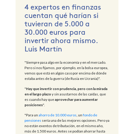
4 expertos en finanzas
cuentan qué harían si
tuvieran de 5.000 a
30.000 euros para
invertir ahora mismo.
Luis Martín
"Siempre pasa algo en la economía y en el mercado.
Pero si nos fijamos, por ejemplo, en la bolsa europea,
vemos que está en algún caso por encima de dónde
estaba antes de la guerra (de Rusia en Ucrania)".
"
Hay que invertir con prudencia, pero con la mirada
en el largo plazo
y sin asustarnos de las caídas, que
es cuando hay que
aprovechar para aumentar
posiciones
".
"Para un
ahorro de 10.000 euros
, un
fondo de
pensiones
sería una de las mejores opciones. Pero ya
no están exentos de tributación, en el mismo año,
más de 1.500 euros. Antes se podían ahorrar hasta