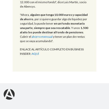
12.000 con el mismo fondo", dice Luis Martín, socio
de Abencys.
"Ahora,
alguien que tenga 10.000 euros y capacidad
de ahorro
, por si quiere guardar algo de liquidez por
seguridad, lo puede tener
en un fondo monetario
una parte, siempre que sea rescatable
. Y unos
1.500
al año los puede destinar al fondo de pensiones
.
Cubrir el
ahorro mensual
y tener un plan de rentas
que se vaya acumulando".
ENLACE AL ARTÍCULO COMPLETO EN BUSINESS
INSIDER:
AQUÍ