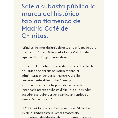
Sale a subasta pública la
marca del histórico
tablao flamenco de
Madrid Café de
Chinitas.
A finales del mes de junio de este año el juzgado de lo
mercantil número 8 de Madrid aprobó el plan de
liquidación del legendario tablao
...En cumplimiento de lo acordado en el referido plan
de liquidación aprobado judicialmente, el
administrador concursal Manuel Gordillo,
perteneciente al despacho Abencys
Reestructuraciones, ha procedido a sacar la
legendaria marca a subasta digital, a la que pueden
acceder cualquier persona particular, fondos de
inversión o empresa."
El Café de Chinitas abrió sus puertas en Madrid en
1970, cuando la familia Verdasco decidió
transformar, debido a la crisis de los años sesenta,