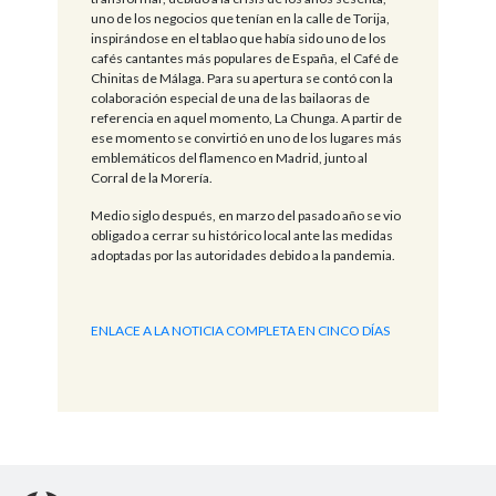
uno de los negocios que tenían en la calle de Torija,
inspirándose en el tablao que había sido uno de los
cafés cantantes más populares de España, el Café de
Chinitas de Málaga. Para su apertura se contó con la
colaboración especial de una de las bailaoras de
referencia en aquel momento, La Chunga. A partir de
ese momento se convirtió en uno de los lugares más
emblemáticos del flamenco en Madrid, junto al
Corral de la Morería.
Medio siglo después, en marzo del pasado año se vio
obligado a cerrar su histórico local ante las medidas
adoptadas por las autoridades debido a la pandemia.
ENLACE A LA NOTICIA COMPLETA EN CINCO DÍAS