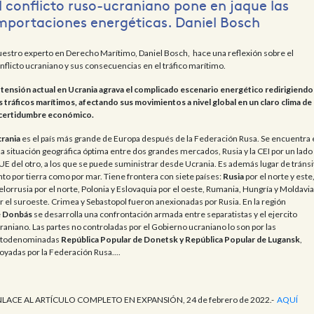
l conflicto ruso-ucraniano pone en jaque las
mportaciones energéticas. Daniel Bosch
estro experto en Derecho Marítimo, Daniel Bosch, hace una reflexión sobre el
nflicto ucraniano y sus consecuencias en el tráfico marítimo.
 tensión actual en Ucrania agrava el complicado escenario energético redirigiendo
s tráficos marítimos, afectando sus movimientos a nivel global en un claro clima de
certidumbre económico.
rania
es el país más grande de Europa después de la Federación Rusa. Se encuentra 
a situación geográfica óptima entre dos grandes mercados, Rusia y la CEI por un lado
 UE del otro, a los que se puede suministrar desde Ucrania. Es además lugar de tránsi
nto por tierra como por mar. Tiene frontera con siete países:
Rusia
por el norte y este
elorrusia por el norte, Polonia y Eslovaquia por el oeste, Rumania, Hungría y Moldavia
r el suroeste. Crimea y Sebastopol fueron anexionadas por Rusia. En la región
e
Donbás
se desarrolla una confrontación armada entre separatistas y el ejercito
raniano. Las partes no controladas por el Gobierno ucraniano lo son por las
todenominadas
República Popular de Donetsk y República Popular de Lugansk
,
oyadas por la Federación Rusa....
LACE AL ARTÍCULO COMPLETO EN EXPANSIÓN, 24 de febrero de 2022.-
AQUÍ