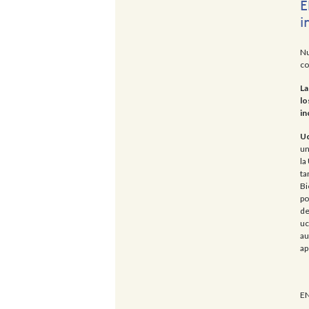
E
i
Nu
co
La
lo
in
Uc
un
la
ta
Bi
po
d
uc
au
ap
EN