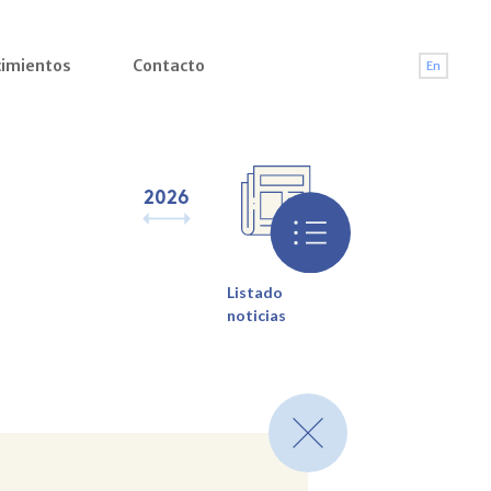
imientos
Contacto
En
2026
2025
2024
2023
2022
2021
2
Listado
noticias